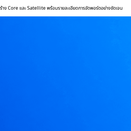
้าง Core และ Satellite พร้อมรายละเอียดการจัดพอร์ตอย่างชัดเจน