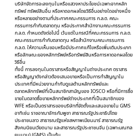
บริษัทจัดการจะลงทุนในหรือแสวงหาประโยชน์เฉพาะจากหลัก
ทรัพย์ ทรัพย์สินอื่น หรือหาดอกผลโดยวิธีอื่นอย่างใดอย่างหนึ่ง
หรือหลายอย่างตามที่ประกาศคณะกรรมการ ก.ล.ต. คณะ
กรรมการกำกับตลาดทุน หรือประกาศสำนักงานคณะกรรมการ
ก.ล.ต. กำหนดดังต่อไปนี้ เว้นแต่ในกรณีที่คณะกรรมการ ก.ล.ต.
คณะกรรมการกำกับตลาดทุน หรือสำนักงานคณะกรรมการ
ก.ล.ต. ให้ความเห็นชอบหรือมีประกาศแก้ไขหรือเพิ่มเติมประเภท
หรือลักษณะของหลักทรัพย์หรือทรัพย์สินหรือการหาดอกผลโดย
วิธีอื่น
ทั้งนี้ การลงทุนในตราสารหรือสัญญาในต่างประเทศ ตราสาร
หรือสัญญาดังกล่าวต้องเสนอขายหรือเป็นการทำสัญญาใน
ประเทศที่มีหน่วยงานกำกับดูแลด้านหลักทรัพย์และ
ตลาดหลักทรัพย์ที่เป็นสมาชิกสามัญของ IOSCO หรือที่มีการซื้อ
ขายในตลาดซื้อขายหลักทรัพย์ต่างประเทศที่เป็นสมาชิกของ
WFE หรือเป็นตราสารของบริษัทที่จัดตั้งและเสนอขายใน GMS
อาทิเช่น ราชอาณาจักรกัมพูชา สาธารณรัฐประชาธิปไตย
ประชาชนลาว สาธารณรัฐแห่งสหภาพเมียนมาร์ สาธารณรัฐ
สังคมนิยมเวียดนาม และสาธารณรัฐประชาชนจีน (เฉพาะมณฑล
ยูนนาน) (GMS) เป็นต้น