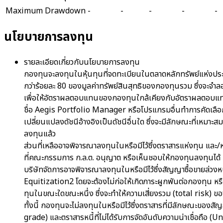
Maximum Drawdown
-
-
-
-
-
นโยบายการลงทุน
รายละเอียดเกี่ยวกับนโยบายการลงทุน
กองทุนจะลงทุนในหุ้นทุนที่จดทะเบียนในตลาดหลักทรัพย์แห่งป
กว่าร้อยละ 80 ของมูลค่าทรัพย์สินสุทธิของกองทุนรวม ซึ่งจ
เพื่อให้อัตราผลตอบแทนของกองทุนใกล้เคียงกับอัตราผลตอบแทน
ชื่อ Aegis Portfolio Manager หรือโปรแกรมอื่นทำการคัดเลือกห
เปลี่ยนแปลงดัชนีอ้างอิงเป็นดัชนีอื่นใด ซึ่งจะมีลักษณะที่เหมา
ลงทุนแล้ว
ส่วนที่เหลืออาจพิจารณาลงทุนในหรือมีไว้ซึ่งตราสารแห่งทุน และ/
ที่คณะกรรมการ ก.ล.ต. อนุญาต หรือเห็นชอบให้กองทุนลงทุนได้
บริษัทจัดการอาจพิจารณาลงทุนในหรือมีไว้ซึ่งสัญญาซื้อขายล่ว
Equitization2 โดยจะต้องไม่ก่อให้เกิดภาระผูกพันต่อกองทุน หร
ทุนในขณะใดขณะหนึ่ง ซึ่งจะทำให้ความเสี่ยงรวม (total risk) 
ทั้งนี้ กองทุนจะไม่ลงทุนในหรือมีไว้ซึ่งตราสารที่มีลักษณะของ
grade) และตราสารหนี้ที่ไม่ได้รับการจัดอันดับความน่าเชื่อถือ 