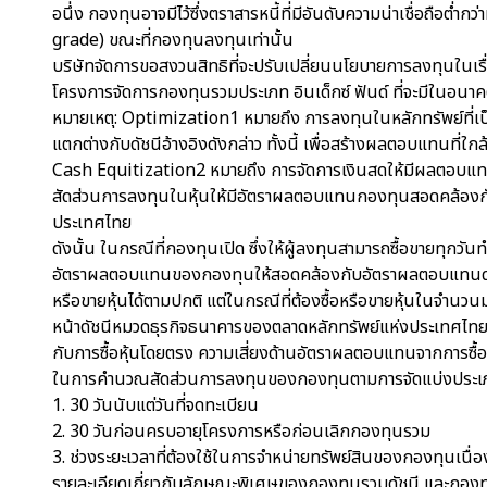
อนึ่ง กองทุนอาจมีไว้ซึ่งตราสารหนี้ที่มีอันดับความน่าเชื่อถือต
grade) ขณะที่กองทุนลงทุนเท่านั้น
บริษัทจัดการขอสงวนสิทธิที่จะปรับเปลี่ยนนโยบายการลงทุนใน
โครงการจัดการกองทุนรวมประเภท อินเด็กซ์ ฟันด์ ที่จะมีในอนา
หมายเหตุ: Optimization1 หมายถึง การลงทุนในหลักทรัพย์ที่เป
แตกต่างกับดัชนีอ้างอิงดังกล่าว ทั้งนี้ เพื่อสร้างผลตอบแทนที่ใกล
Cash Equitization2 หมายถึง การจัดการเงินสดให้มีผลตอบแทนแบ
สัดส่วนการลงทุนในหุ้นให้มีอัตราผลตอบแทนกองทุนสอดคล้องกั
ประเทศไทย
ดังนั้น ในกรณีที่กองทุนเปิด ซึ่งให้ผู้ลงทุนสามารถซื้อขายทุกว
อัตราผลตอบแทนของกองทุนให้สอดคล้องกับอัตราผลตอบแทนดัชนีห
หรือขายหุ้นได้ตามปกติ แต่ในกรณีที่ต้องซื้อหรือขายหุ้นในจำนว
หน้าดัชนีหมวดธุรกิจธนาคารของตลาดหลักทรัพย์แห่งประเทศไทยห
กับการซื้อหุ้นโดยตรง ความเสี่ยงด้านอัตราผลตอบแทนจากการซื้อส
ในการคำนวณสัดส่วนการลงทุนของกองทุนตามการจัดแบ่งประเภทขอ
1. 30 วันนับแต่วันที่จดทะเบียน
2. 30 วันก่อนครบอายุโครงการหรือก่อนเลิกกองทุนรวม
3. ช่วงระยะเวลาที่ต้องใช้ในการจำหน่ายทรัพย์สินของกองทุนเนื่
รายละเอียดเกี่ยวกับลักษณะพิเศษของกองทุนรวมดัชนี และกอ