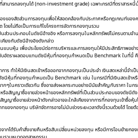
่ำกว่าที่สามารถลงทุนได้ (non-investment grade) เฉพาะกรณีที่ตราสารหนี้
เรื่องของสัดส่วนการลงทุนเพื่อให้สอดคล้องกับประกาศหรือกฎเกณฑ์ของ
คต โดยไม่ถือเป็นการแก้ไขโครงการจัดการกองทุนรวม
็นส่วนประกอบในดัชนีอ้างอิง หรือการลงทุนในหลักทรัพย์ไม่ครบตามจำนวน
้เคียงกับดัชนีอ้างอิงดังกล่าว
บหุ้น เพื่อประโยชน์ต่อการบริหารและการลงทุนให้มีประสิทธิภาพอย่างสู
บอัตราผลตอบแทนดัชนีหุ้นที่กองทุนกำหนดเป็น Benchmark ในที่นี้ คื
ันทำการ ทำให้มีเงินสดเข้าหรือออกจากกองทุนเป็นประจำ เงินสดเหล่านี้จำเป
ุ้นที่กองทุนกำหนดเป็น Benchmark เช่น ในกรณีที่มีเงินสดเข้าหรือ
นมากๆในคราวเดียวกัน ซึ่งอาจส่งผลกระทบอย่างมีนัยสำคัญกับราคา ในกรณี
รือสัญญาซื้อขายล่วงหน้าของหลักทรัพย์ที่เป็นส่วนประกอบของดัชนีดัง
ัญญาซื้อขายล่วงหน้าดังกล่าวอาจจะใกล้เคียงจากการที่กองทุนเข้าซื้อหุ้
งกองทุน บริษัทจัดการอาจไม่นับช่วงระยะเวลาดังนี้รวมด้วยได้ โดยต้
องจากได้รับคำสั่งขายคืนหรือสับเปลี่ยนหน่วยลงทุน หรือมีการโอนย้ายกองท
งทุนรวมหมวดอุตสาหกรรม