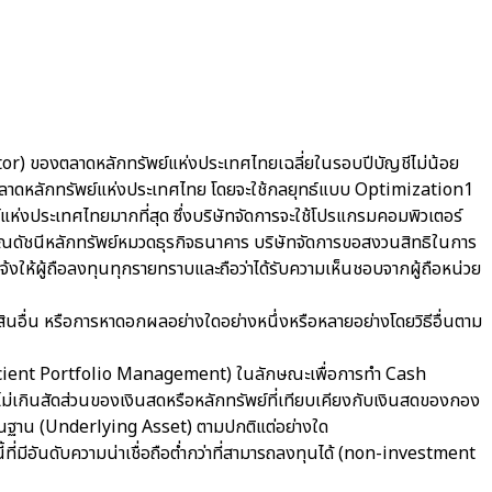
or) ของตลาดหลักทรัพย์แห่งประเทศไทยเฉลี่ยในรอบปีบัญชีไม่น้อย
งตลาดหลักทรัพย์แห่งประเทศไทย โดยจะใช้กลยุทธ์แบบ Optimization1
งประเทศไทยมากที่สุด ซึ่งบริษัทจัดการจะใช้โปรแกรมคอมพิวเตอร์
ำนวณดัชนีหลักทรัพย์หมวดธุรกิจธนาคาร บริษัทจัดการขอสงวนสิทธิในการ
จ้งให้ผู้ถือลงทุนทุกรายทราบและถือว่าได้รับความเห็นชอบจากผู้ถือหน่วย
์สินอื่น หรือการหาดอกผลอย่างใดอย่างหนึ่งหรือหลายอย่างโดยวิธีอื่นตาม
(Efficient Portfolio Management) ในลักษณะเพื่อการทำ Cash
ม่เกินสัดส่วนของเงินสดหรือหลักทรัพย์ที่เทียบเคียงกับเงินสดของกอง
พื้นฐาน (Underlying Asset) ตามปกติแต่อย่างใด
ี่มีอันดับความน่าเชื่อถือต่ำกว่าที่สามารถลงทุนได้ (non-investment